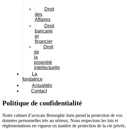
Droit
des
Affaires
Droit
bancaire
et
financier
Droit
de
la
propriété
intellectuelle
La
fondatrice
Actualités
Contact
Politique de confidentialité
Notre cabinet d’avocats Benseghir Juris prend la protection de vos
données personnelles très au sérieux. Nous respectons les lois et
réglementations en vigueur en matière de protection de la vie privée,