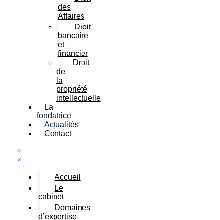
des
Affaires
Droit
bancaire
et
financier
Droit
de
la
propriété
intellectuelle
La
fondatrice
Actualités
Contact
Accueil
Le
cabinet
Domaines
d’expertise